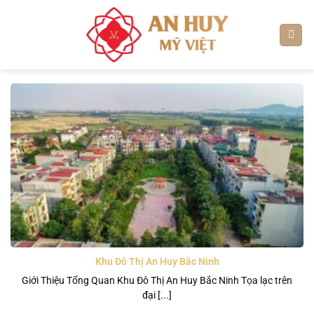
Bỏ
qua
nội
dung
Khu Đô Thị An Huy Bắc Ninh
Giới Thiệu Tổng Quan Khu Đô Thị An Huy Bắc Ninh Tọa lạc trên
đại [...]